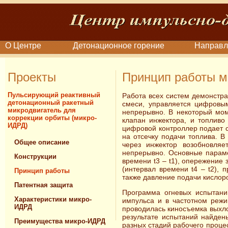
О Центре
Детонационное горение
Направл
Проекты
Принцип работы 
Пульсирующий реактивный
Работа всех систем демонстр
детонационный ракетный
смеси, управляется цифровы
микродвигатель для
непрерывно. В некоторый мом
коррекции орбиты (микро-
клапан инжектора, и топливо
ИДРД)
цифровой контроллер подает си
на отсечку подачи топлива. В
Общее описание
через инжектор возобновля
непрерывно. Основные параме
Конструкции
времени t3 – t1), опережение 
(интервал времени t4 – t2), 
Принцип работы
также давление подачи кислор
Патентная защита
Программа огневых испытани
Характеристики микро-
импульса и в частотном режи
ИДРД
проводилась киносъемка выхло
результате испытаний найден
Преимущества микро-ИДРД
разных стадий рабочего проце