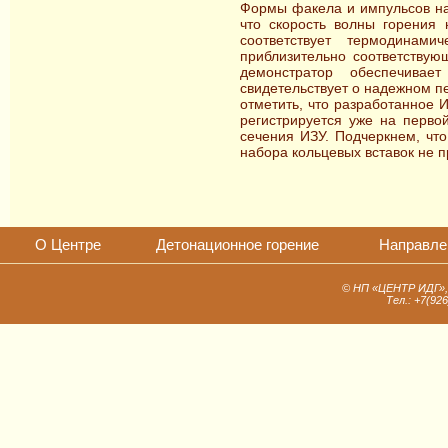
Формы факела и импульсов на
что скорость волны горения 
соответствует термодинами
приблизительно соответствую
демонстратор обеспечива
свидетельствует о надежном п
отметить, что разработанное 
регистрируется уже на перво
сечения ИЗУ. Подчеркнем, чт
набора кольцевых вставок не 
О Центре
Детонационное горение
Направле
© НП «ЦЕНТР ИДГ», 1
Тел.: +7(92