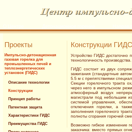
О Центре
Детонационное горение
Направл
Проекты
Конструкции ГИД
Импульсно-детонационная
Устройство ГИДС достаточно п
газовая горелка для
технологичность производства.
промышленных печей и
теплоэнергетических
ГИДС состоит из двух сопряж
установок (ГИДС)
зажигания (стандартные автом
5.5 м с препятствиями специа
Описание технологии
Секции горелочного тракта ох
через него в импульсном режи
Конструкции
атмосферный воздух непреры
магистрали под небольшим и
Принцип работы
системой управления, обес
отключения горелки, а такж
Патентная защита
заполнения горелочного тракт
Характеристики ГИДС
полноты сгорания горючей сме
Преимущества ГИДС
Возможно гибкое изменение г
заказчика: вместо прямых огн
Промышленное