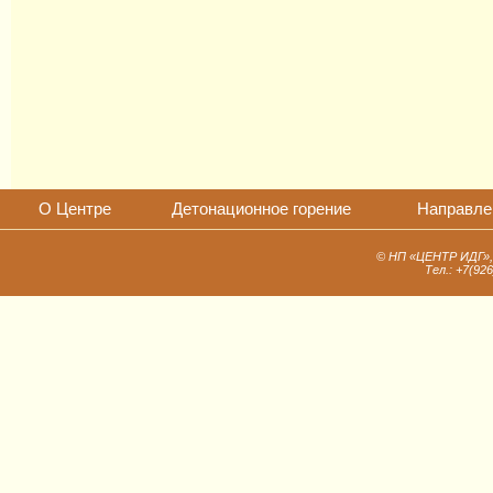
О Центре
Детонационное горение
Направле
© НП «ЦЕНТР ИДГ», 1
Тел.: +7(92