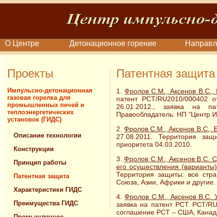
О Центре
Детонационное горение
Направл
Проекты
Патентная защит
Импульсно-детонационная
1.
Фролов С.М., Аксенов В.С.,
газовая горелка для
патент PCT/RU2010/000402 о
промышленных печей и
26.01.2012., заявка на п
теплоэнергетических
Правообладатель: НП "Центр ИД
установок (ГИДС)
2.
Фролов С.М., Аксенов В.С.,
Описание технологии
27.08.2011. Территория за
приоритета 04.03.2010.
Конструкции
3.
Фролов С.М., Аксенов В.С. 
Принцип работы
его осуществления (варианты)
Территория защиты: все стр
Патентная защита
Союза, Азии, Африки и другие.
Характеристики ГИДС
4.
Фролов С.М., Аксенов В.С. 
Преимущества ГИДС
заявка на патент РСТ PCT/RU
соглашение PCT – США, Канада
Промышленное