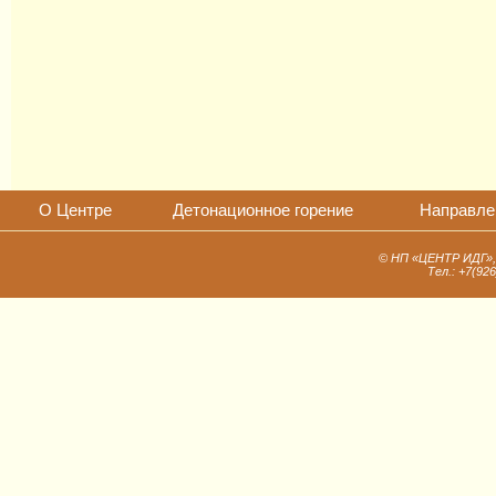
О Центре
Детонационное горение
Направле
© НП «ЦЕНТР ИДГ», 1
Тел.: +7(92