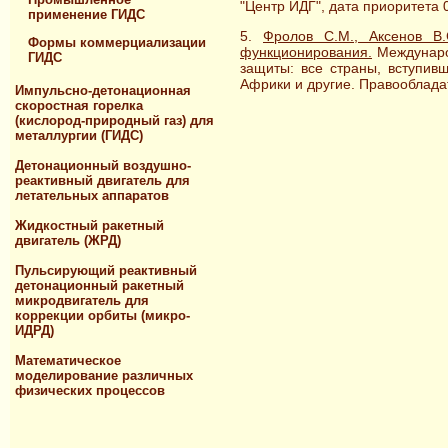
"Центр ИДГ", дата приоритета 
применение ГИДС
5.
Фролов С.М., Аксенов В.
Формы коммерциализации
функционирования.
Международ
ГИДС
защиты: все страны, вступив
Африки и другие. Правообладат
Импульсно-детонационная
скоростная горелка
(кислород-природный газ) для
металлургии (ГИДС)
Детонационный воздушно-
реактивный двигатель для
летательных аппаратов
Жидкостный ракетный
двигатель (ЖРД)
Пульсирующий реактивный
детонационный ракетный
микродвигатель для
коррекции орбиты (микро-
ИДРД)
Математическое
моделирование различных
физических процессов